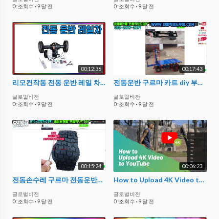
0 :조회수
·
9 달 전
0 :조회수
·
9 달 전
00:12:36
00:17:43
리모컨작동 전동 운반 레일 차 만들기 diy (전동손수레/전동운반차량/전동운반
전동운반 구르마 카트 diy 부품 만드는 방법 1미터이하 전동 운반카트 당진아재
글로벌비전
글로벌비전
0 :조회수
·
9 달 전
0 :조회수
·
9 달 전
00:15:24
00:06:23
전동손수레 구르마 전동운반차 만들기 부품 이야기
How to Upload 4K Video to YouTube | Fix 4K Video Uploaded only Show 360p or 240p (2024)
글로벌비전
글로벌비전
0 :조회수
·
9 달 전
0 :조회수
·
9 달 전