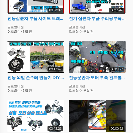
00:07:39
00:15:46
전동삼륜차 부품 사이드 브레이크 핸드브레이크 수리부속 설명
전기 삼륜차 부품 수리용부속 기능설명 시리즈 1편
글로벌비전
글로벌비전
0 :조회수
·
9 달 전
0 :조회수
·
9 달 전
00:17:47
00:08:27
전동 외발 손수레 만들기 DIY 제작 농사용 맞춤 외발손수레 만들기 부속
전동운반차 모터 부속 컨트롤러 부품 전기
글로벌비전
글로벌비전
0 :조회수
·
9 달 전
0 :조회수
·
9 달 전
00:43:21
00:00:22