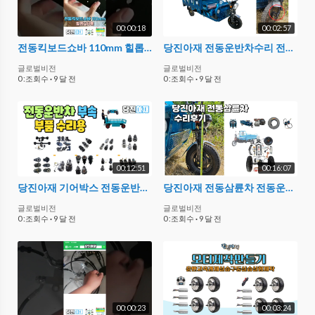
00:00:18
00:02:57
전동킥보드쇼바 110mm 힐롭Q8
당진아재 전동운반차수리 전동삼륜차수리 지원 당진아재 쇼바서스펜션
글로벌비전
글로벌비전
0 :조회수
·
9 달 전
0 :조회수
·
9 달 전
00:12:51
00:16:07
당진아재 기어박스 전동운반차 부품 부속 전동삼륜차 부품부속
당진아재 전동삼륜차 전동운반차 수리후기 부품부속이야기
글로벌비전
글로벌비전
0 :조회수
·
9 달 전
0 :조회수
·
9 달 전
00:00:23
00:03:24