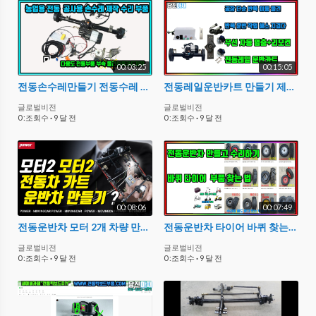
00:03:25
00:15:05
전동손수레만들기 전동수레 만들기 전동니어커만들기 전동손수레만들기
전동레일운반카트 만들기 제작 만들기 당진아재 비닐하우스 공장 창고 작업공정 운반용
글로벌비전
글로벌비전
0 :조회수
·
9 달 전
0 :조회수
·
9 달 전
00:08:06
00:07:49
전동운반차 모터 2개 차량 만들기 농업용 듀얼 모터 전기운반차 카트 만들기
전동운반차 타이어 바퀴 찾는법 전동차 당진아재 전동운반차
글로벌비전
글로벌비전
0 :조회수
·
9 달 전
0 :조회수
·
9 달 전