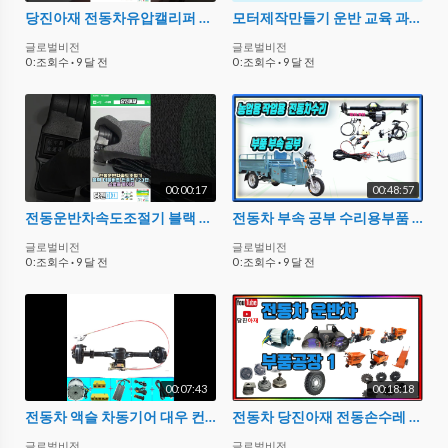
당진아재 전동차유압캘리퍼 부품
모터제작만들기 운반 교육 과제 실습 구동실습 실험제작
글로벌비전
글로벌비전
0 :조회수
·
9 달 전
0 :조회수
·
9 달 전
00:00:17
00:48:57
전동운반차속도조절기 블랙 더블버튼 전후진 123단 스로틀게이지
전동차 부속 공부 수리용부품 전동사륜차 삼륜차 부속을 알아야 제작수리가가능하다
글로벌비전
글로벌비전
0 :조회수
·
9 달 전
0 :조회수
·
9 달 전
00:07:43
00:18:18
전동차 액슬 차동기어 대우 컨트롤러 세트 속도조절기 당진아재
전동차 당진아재 전동손수레 전동구르마 부품 구성 공부 해보자
글로벌비전
글로벌비전