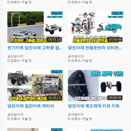
0 :조회수
·
9 달 전
0 :조회수
·
9 달 전
00:01:18
00:00:49
전기카트 당진아재 고하중 접이식전동카트
당진아재 전동운반차 모터컨트롤러세트
글로벌비전
글로벌비전
0 :조회수
·
9 달 전
0 :조회수
·
9 달 전
00:05:15
00:04:56
당진아재 짐칸카트 캐리어
당진아재 궤도제작 카트 키트
글로벌비전
글로벌비전
0 :조회수
·
9 달 전
0 :조회수
·
9 달 전