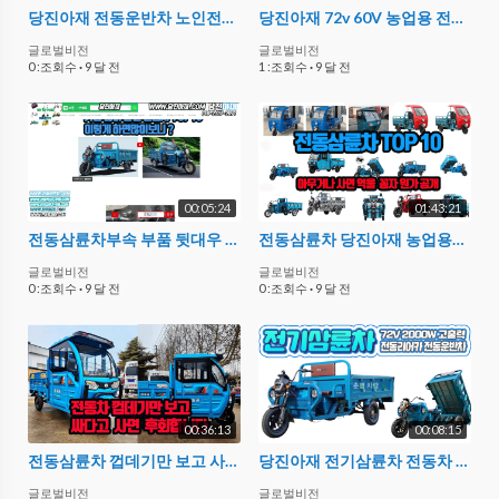
당진아재 전동운반차 노인전동차 농업용 농사용 전동삼륜차 P4446
당진아재 72v 60V 농업용 전동차 농사용 노인전동차 스쿠터 고전압 P8679
글로벌비전
글로벌비전
0 :조회수
·
9 달 전
1 :조회수
·
9 달 전
00:05:24
01:43:21
전동삼륜차부속 부품 뒷대우 기어조립방법 브레이크 축 대우구동축부속 지원
전동삼륜차 당진아재 농업용전동차 운반전기카트 TOP10
글로벌비전
글로벌비전
0 :조회수
·
9 달 전
0 :조회수
·
9 달 전
00:36:13
00:08:15
전동삼륜차 껍데기만 보고 사면 안되는이유 당진아재 전동삼륜차 이야기
당진아재 전기삼륜차 전동차 72V 고출력
글로벌비전
글로벌비전