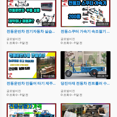
00:20:11
00:05:19
전동운반차 전기자동차 실습만들어 보기 부속품
전동스쿠터 가속기 속조절기 200종 운반차3단버튼 스로틀게이지부품 좌표
글로벌비전
글로벌비전
1 :조회수
·
9 달 전
0 :조회수
·
9 달 전
00:12:58
00:24:59
전동운반차 만들어 타기 제주도 감귤밭 전기운반차 만들어타삼 수리할수있게 당진아재
당진아재 전동차 컨트롤러 수리부품 어디서 구해야할까
글로벌비전
글로벌비전
0 :조회수
·
9 달 전
0 :조회수
·
9 달 전