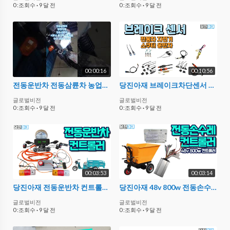
0 :조회수
·
9 달 전
0 :조회수
·
9 달 전
00:00:16
00:10:56
전동운반차 전동삼륜차 농업용 당진아재 72v2000w2미터 출고테스트24092000063 회원 출항전테스트
당진아재 브레이크차단센서 부품에알아보자 전동차 스쿠터 자전거 삼륜차 브레이크센서 부품 부속
글로벌비전
글로벌비전
0 :조회수
·
9 달 전
0 :조회수
·
9 달 전
00:03:53
00:03:14
당진아재 전동운반차 컨트롤러 전동삼륜차부품 전동카트제작
당진아재 48v 800w 전동손수레 컨트롤러 전동운반차컨트롤러
글로벌비전
글로벌비전
0 :조회수
·
9 달 전
0 :조회수
·
9 달 전