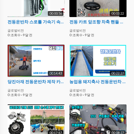
00:00:56
00:03:22
전동운반차 스로틀 가속기 속도조절기 부품 기능소개
전동 카트 앞조향 차축 핸들 부품 제작 만들기 조향 부 부속 자동차핸들부
글로벌비전
글로벌비전
0 :조회수
·
9 달 전
0 :조회수
·
9 달 전
00:14:43
00:22:27
당진아재 전동운반차 제작 카페 회원후기 영상 농업용 모터 운반차 제작 만들기 실험제작용
농업용 돼지축사 전동운반차 만들기 커스텀 상담 부품 추천 카페회원 농업용 농사용
글로벌비전
글로벌비전
0 :조회수
·
9 달 전
0 :조회수
·
9 달 전
00:17:47
00:08:27