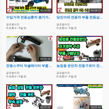
00:30:00
00:08:33
수입가격 전동삼륜차 원가가격 수입비용은 얼마일까? 밥한그릇?
당진아재 전동차 부품 전동삼륜차 전동운반차 전동손수레부품 제작 수리 부품
글로벌비전
글로벌비전
0 :조회수
·
9 달 전
0 :조회수
·
9 달 전
00:01:00
00:18:26
전동스쿠터 악셀레이터 부품 농업용운반차부품부속 삼륜차부속 전동부품
농업용 운반차 전동구르마 전기차 부품 만들기 카페회원 분들
글로벌비전
글로벌비전
0 :조회수
·
9 달 전
0 :조회수
·
9 달 전
00:37:07
00:05:50