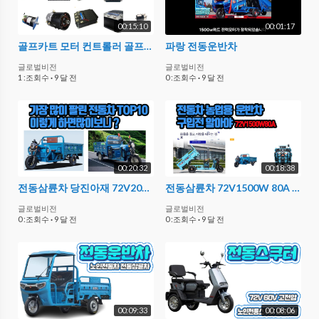
00:15:10
00:01:17
골프카트 모터 컨트롤러 골프카트부품 당진아재
파랑 전동운반차
글로벌비전
글로벌비전
1 :조회수
·
9 달 전
0 :조회수
·
9 달 전
00:20:32
00:18:38
전동삼륜차 당진아재 72V2000W 차이60V 농업용전동차 전동카트 배터리카트
전동삼륜차 72V1500W 80A 배터리 장착 전동차 구입전 비교해보기 당진아재
글로벌비전
글로벌비전
0 :조회수
·
9 달 전
0 :조회수
·
9 달 전
00:09:33
00:08:06