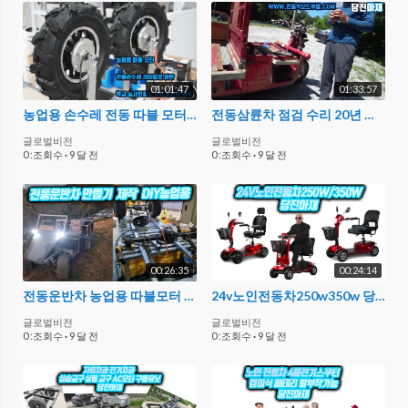
01:01:47
01:33:57
농업용 손수레 전동 따블 모터 농업용 전동카트 만들기 바퀴40cm 이동무게 저속 400킬로그램 실험diy교구 교육교재 당진아재
전동삼륜차 점검 수리 20년 축사 운영 사장님 카페회원과 같이 당진아재 풀버젼 수리 점검법 재미로 알려만 드립니다
글로벌비전
글로벌비전
0 :조회수
·
9 달 전
0 :조회수
·
9 달 전
00:26:35
00:24:14
전동운반차 농업용 따블모터 전동운반차 제작 만들기 부속 부품 전동차카트 제작 만들기 교구 실습 교재 부속 실험 농사 제작 만들기 학교
24v노인전동차250w350w 당진아재
글로벌비전
글로벌비전
0 :조회수
·
9 달 전
0 :조회수
·
9 달 전