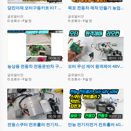
당진아재 모터구동키트 KIT 모터4개 구동시현 실습 실험교구 따따블모터컨트롤러
목포 전동차 제작 만들기 농업용 카페회원 부품 검수영상 용접가능 하신분만 제작가능하긋죠 전동운반차 당진아재
글로벌비전
글로벌비전
0 :조회수
·
9 달 전
0 :조회수
·
9 달 전
00:06:22
00:01:10
농상용 전동차 전동운반차 구르마수레 만들기 하우스 축사 공사용자재운반용 자가수리용이 용접만 할줄알면됨
모터 무선 제어 원격제어 48V36V 당진아재 스타트업 정부지원사업 고등학교교구
글로벌비전
글로벌비전
0 :조회수
·
9 달 전
0 :조회수
·
9 달 전
00:01:00
00:07:23
전동스쿠터 컨트롤러 전기자전거컨트롤러 전동차컨트롤러 만능컨트롤러 당진아재
만능 전기자전거 컨트롤러 60v2000w 1200w 1000w 전동차 킥보드 스쿠터 전동륜차 모터 컨트롤러