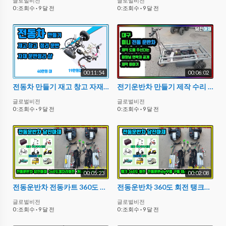
글로벌비전
글로벌비전
0 :조회수
·
9 달 전
0 :조회수
·
9 달 전
00:11:54
00:06:02
전동차 만들기 재고 창고 자재 운반 전기차 제작 DIY 소형 물류창고
전기운반차 만들기 제작 수리 만들기 부품 대구 전기운반차
글로벌비전
글로벌비전
0 :조회수
·
9 달 전
0 :조회수
·
9 달 전
00:05:23
00:02:08
전동운반차 전동카트 360도 제자리에서 회전가능한 탱크 턴 당진아재
전동운반차 360도 회전 탱크턴 용 부품 가동테스트 영상 당진아재 듀얼 모터
글로벌비전
글로벌비전
0 :조회수
·
9 달 전
0 :조회수
·
9 달 전