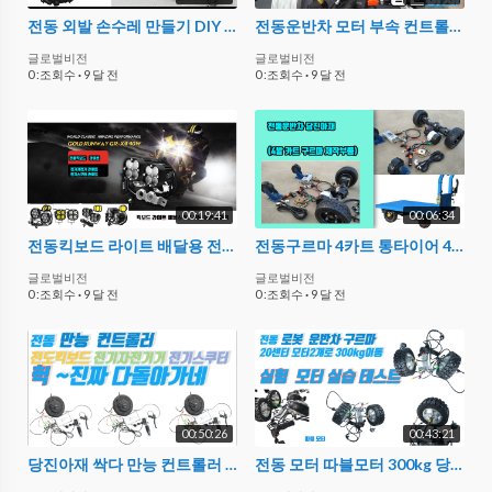
전동 외발 손수레 만들기 DIY 제작 농사용 맞춤 외발손수레 만들기 부속
전동운반차 모터 부속 컨트롤러 부품 전기
글로벌비전
글로벌비전
0 :조회수
·
9 달 전
0 :조회수
·
9 달 전
00:19:41
00:06:34
전동킥보드 라이트 배달용 전동스쿠터 전기자전거 라이트 소소한 이야기
전동구르마 4카트 통타이어 4발 제작용 수레 크기 앞쪽 캐스터식 수리도 하고 제작도할수있는 부품 당진아재
글로벌비전
글로벌비전
0 :조회수
·
9 달 전
0 :조회수
·
9 달 전
00:50:26
00:43:21
당진아재 싹다 만능 컨트롤러 만능부속 자전거+킥보드+스쿠터+전동차 다됩니다 전자브레이크+ 전후+아두이노+모터구동 전동모터 부속 대학교 실험
전동 모터 따블모터 300kg 당진아재 (20센티 15센티모터 2 10km/h 시속 토크위주 저속 로봇 운반 실험 자재 교재 교구 제작 diy 구동체 실험영상