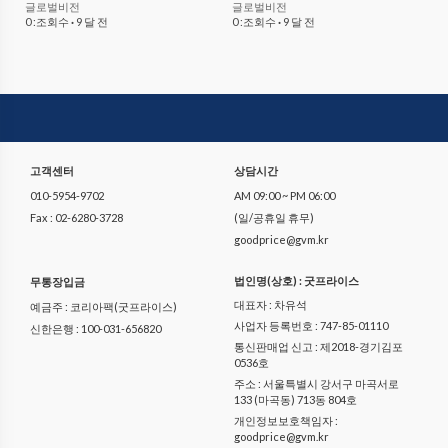
글로벌비전
글로벌비전
0 :조회수
·
9 달 전
0 :조회수
·
9 달 전
고객센터
상담시간
010-5954-9702
AM 09:00 ~ PM 06:00
Fax : 02-6280-3728
(일/공휴일 휴무)
goodprice@gvm.kr
법인명(상호) : 굿프라이스
무통장입금
대표자 : 차유석
예금주 : 코리아팩(굿프라이스)
사업자 등록번호 : 747-85-01110
신한은행 : 100-031-656820
통신판매업 신고 : 제2018-경기김포
0536호
주소 : 서울특별시 강서구 마곡서로
133 (마곡동) 713동 804호
개인정보보호책임자 :
goodprice@gvm.kr