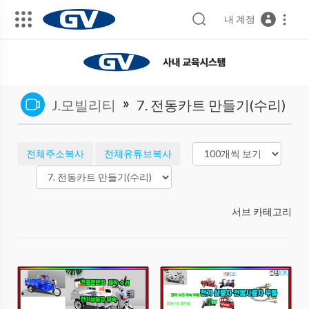
내 계정
»
J.모빌리티
7. 전동카트 만들기(수리)
전체주소복사
전체유튜브복사
서브 카테고리