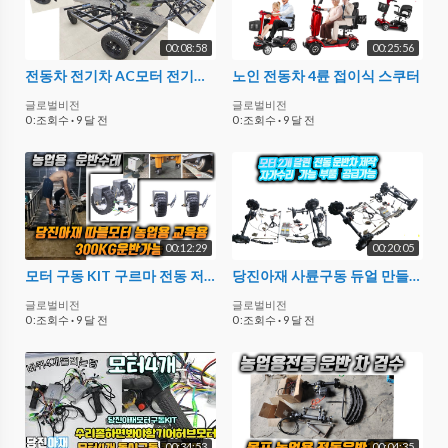
00:08:58
00:25:56
전동차 전기차 AC모터 전기차 만들기 실습 60V72V92V 10000W 20000W 16KW * 32KW 제작 만들기 부품 부속 자동차과 카트 전동차 제작 만들기
노인 전동차 4륜 접이식 스쿠터
글로벌비전
글로벌비전
0 :조회수
·
9 달 전
0 :조회수
·
9 달 전
00:12:29
00:20:05
모터 구동 KIT 구르마 전동 저속고토크허브모터 당진아재 구르마 운반차 로봇바퀴 공장 학교 축사 비닐하우스 농업용 구르마 이동기구 만들기 20센티바퀴
당진아재 사륜구동 듀얼 만들기 모터2개달림 전동차만들기 수레 구르마 제작부품 부속
글로벌비전
글로벌비전
0 :조회수
·
9 달 전
0 :조회수
·
9 달 전
00:34:53
00:04:35