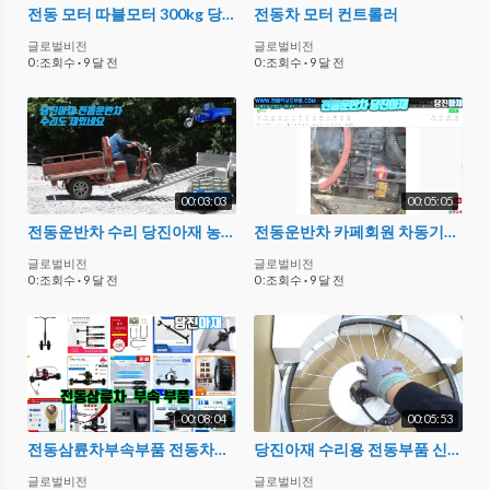
전동 모터 따블모터 300kg 당진아재 (20센티 15센티모터 2 10km/h 시속 토크위주 저속 로봇 운반 실험 자재 교재 교구 제작 diy 구동체 실험영상
전동차 모터 컨트롤러
글로벌비전
글로벌비전
0 :조회수
·
9 달 전
0 :조회수
·
9 달 전
00:03:03
00:05:05
전동운반차 수리 당진아재 농업용운반차 부품 카페회원
전동운반차 카페회원 차동기어 충격파손 부품 구해주기
글로벌비전
글로벌비전
0 :조회수
·
9 달 전
0 :조회수
·
9 달 전
00:08:04
00:05:53
전동삼륜차부속부품 전동차부품
당진아재 수리용 전동부품 신규입고 2 자전거 모터외 27인치 카세트외
글로벌비전
글로벌비전