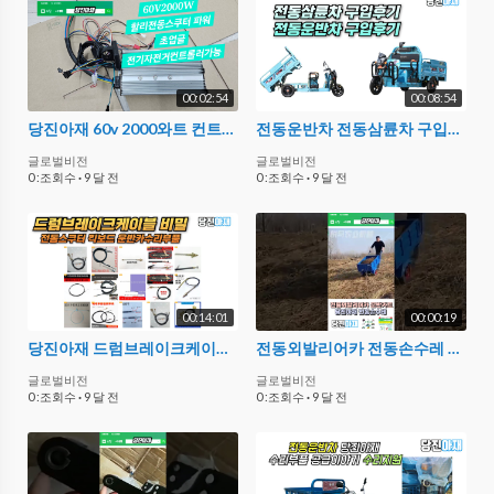
00:02:54
00:08:54
당진아재 60v 2000와트 컨트롤러 할리전동스쿠터출력튜닝 전기자전거컨트롤러
전동운반차 전동삼륜차 구입후기 당진아재 60v1500w
글로벌비전
글로벌비전
0 :조회수
·
9 달 전
0 :조회수
·
9 달 전
00:14:01
00:00:19
당진아재 드럼브레이크케이블 부품 전동카트부품 전동차부품 스쿠터부품 킥보드부품
전동외발리어카 전동손수레 운반카트 당진아재
글로벌비전
글로벌비전
0 :조회수
·
9 달 전
0 :조회수
·
9 달 전