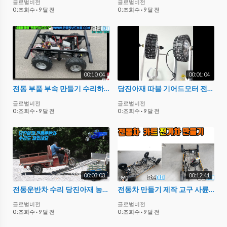
글로벌비전
글로벌비전
0 :조회수
·
9 달 전
0 :조회수
·
9 달 전
00:10:04
00:01:04
전동 부품 부속 만들기 수리하기 4륜 모터 탱크턴
당진아재 따블 기어드모터 전동구르마 모터 전동카트 실험 교재 교구
글로벌비전
글로벌비전
0 :조회수
·
9 달 전
0 :조회수
·
9 달 전
00:03:03
00:12:41
전동운반차 수리 당진아재 농업용운반차 부품 카페회원
전동차 만들기 제작 교구 사륜전동차 만들기 경북 상주 회원
글로벌비전
글로벌비전
0 :조회수
·
9 달 전
0 :조회수
·
9 달 전