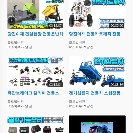
00:12:07
00:05:00
당진아재 건설현장 전동운반차
당진아재 전동카트제작 전동삼륜차 만들기키트 실험연구실습자재 기술지원
글로벌비전
글로벌비전
0 :조회수
·
9 달 전
0 :조회수
·
9 달 전
00:15:04
00:08:39
유압브레이크 캘리퍼 전동스쿠터 전동차 당진아재
전기삼륜차 전동차 소형전동트럭 당진아재
글로벌비전
글로벌비전
0 :조회수
·
9 달 전
0 :조회수
·
9 달 전