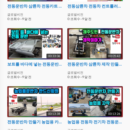
전동운반차 삼륜차 전동카트 부품 부속 제작 수리용 부품소개 당진아재 종합본
전동삼륜차 전동차 컨트롤러부품 48V60V설명 카페회원요청
글로벌비전
글로벌비전
0 :조회수
·
9 달 전
0 :조회수
·
9 달 전
00:33:06
00:05:43
보트를 바다에 넣는 전동운반차 만들기 (검토부품) 당진아재 체인식구동
전동운반차 삼륜차 제작 만들기 제주도 만드신분이야기
글로벌비전
글로벌비전
0 :조회수
·
9 달 전
0 :조회수
·
9 달 전
00:13:38
00:13:26
전동운반차 만들기 농업용 카페회원 리뷰제작기 영상 당진아재
농업용 전동차 전기차 전동운반차 제작 만들기 diy 카페회원후기영상