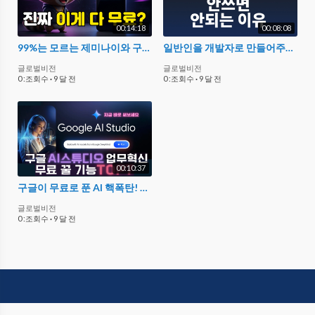
00:14:18
00:08:08
99%는 모르는 제미나이와 구글 AI 무료 꿀팁 10가지 (35만원 절약)
일반인을 개발자로 만들어주는 최고의 AI 코딩도구 Gemini 3 안티그래비티
글로벌비전
글로벌비전
0 :조회수
·
9 달 전
0 :조회수
·
9 달 전
00:10:37
구글이 무료로 푼 AI 핵폭탄! Google AI Studio × Gemini 실전 활용 TOP7
글로벌비전
0 :조회수
·
9 달 전