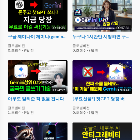
00:14:35
00:57:34
구글 제미나이 제미니(gemini) 사용법 총정리/ 챗gpt 유료 해지하고 이걸로 하세요!가입방법 및 기능 다 알려드려요!
누구나 1시간만 시청하면 구글 제미나이 인공지능을 다루고 실생활에 활용하는 방법 _Master Google Gemini in 1 hour
글로벌비전
글로벌비전
0 :조회수
·
9 달 전
0 :조회수
·
9 달 전
00:24:59
00:08:41
아무도 알려준 적 없을 겁니다. 글쓰기를 위한 극강의 Gemini 활용법 모두 공개합니다.
[무료선물?] 챗GPT 당장 버리세요. 이제 Gemini로 하나로 끝납니다! 제미나이 10분만에 마스터 하기
글로벌비전
글로벌비전
1 :조회수
·
9 달 전
0 :조회수
·
9 달 전