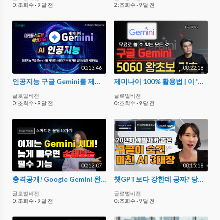
0 :조회수
·
9 달 전
2 :조회수
·
9 달 전
00:13:46
00:22:18
인공지능 구글 Gemini를 제대로 사용하기 위한 기본 설치방법및 사용방법
제미나이 100% 활용법 | 이 '설정' 안하면 GPT보다 못해요 | 제미나이 왕초보 기초 #제미나이 #ai활용 #ai
글로벌비전
글로벌비전
0 :조회수
·
9 달 전
0 :조회수
·
9 달 전
00:12:07
00:15:18
충격공개! Google Gemini 완벽정리 스마트폰으로 하는 실시간 AI 활용법 10가지 #Gemini #AI초보
챗GPT보다 강한데 공짜? 당신의 업무 능력을 100배 올려줄 무료 AI 도구 추천
글로벌비전
글로벌비전
0 :조회수
·
9 달 전
0 :조회수
·
9 달 전