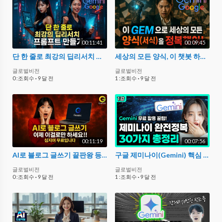
00:11:41
00:09:45
단 한 줄로 최강의 딥리서치 프롬프트 만들기! GEMINI 활용법 3편
세상의 모든 양식, 이 챗봇 하나면 됩니다! GEMINI 활용법 2편
글로벌비전
글로벌비전
0 :조회수
·
9 달 전
1 :조회수
·
9 달 전
00:11:19
00:07:56
AI로 블로그 글쓰기 끝판왕 등장! 초고속에 무료라니! GEMINI 활용법 1편
구글 제미나이(Gemini) 핵심 기능 총정리! 업무효율 10배 올리는 핵심 기능 30가지 (요약·번역·이미지·보고서까지)
글로벌비전
글로벌비전
0 :조회수
·
9 달 전
1 :조회수
·
9 달 전