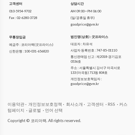
고객센터
상담시간
010-5954-9702
AM 09:00 ~ PM 06:00
Fax : 02-6280-3728
(일/공휴일 휴무)
goodprice@gvm.kr
법인명(상호) : 굿프라이스
무통장입금
대표자 : 차유석
예금주 : 코리아팩(굿프라이스)
사업자 등록번호 : 747-85-01110
신한은행 : 100-031-656820
통신판매업 신고 : 제2018-경기김포
0536호
주소 : 서울특별시 강서구 마곡서로
133 (마곡동) 713동 804호
개인정보보호책임자 :
goodprice@gvm.kr
이용약관
·
개인정보보호정책
·
회사소개
·
고객센터
·
RSS
·
커스
텀페이지
·
글로벌
·
언어 선택
Copyright © 코리아팩. All rights reserved.