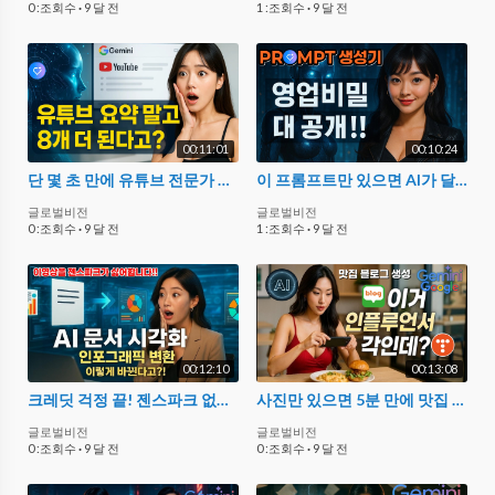
0 :조회수
·
9 달 전
1 :조회수
·
9 달 전
00:11:01
00:10:24
단 몇 초 만에 유튜브 전문가 되는 비법 공개! | GEMINI 활용법 7편
이 프롬프트만 있으면 AI가 달라진다! | GEMINI 활용법 6편
글로벌비전
글로벌비전
0 :조회수
·
9 달 전
1 :조회수
·
9 달 전
00:12:10
00:13:08
크레딧 걱정 끝! 젠스파크 없이 무료로 시각화 자료 만드는 법 대공개! | GEMINI 활용법 5편
사진만 있으면 5분 만에 맛집 블로그 생성!! | GEMINI 활용법 4편
글로벌비전
글로벌비전
0 :조회수
·
9 달 전
0 :조회수
·
9 달 전