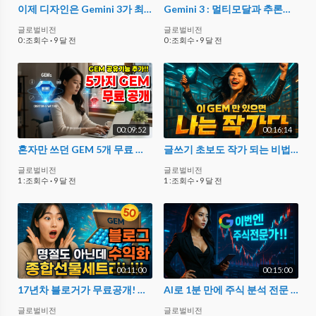
이제 디자인은 Gemini 3가 최강입니다. 증명 해드릴게요
Gemini 3 : 멀티모달과 추론능력 진짜 미쳤네요.
글로벌비전
글로벌비전
0 :조회수
·
9 달 전
0 :조회수
·
9 달 전
00:09:52
00:16:14
혼자만 쓰던 GEM 5개 무료 공개!! | GEMINI 활용법 11편
글쓰기 초보도 작가 되는 비법 대공개! | GEMINI 활용법 10편
글로벌비전
글로벌비전
1 :조회수
·
9 달 전
1 :조회수
·
9 달 전
00:11:00
00:15:00
17년차 블로거가 무료공개! 단 한 번 질문으로 50가지 수익화 전략 완성 | GEMINI 활용법 9편
AI로 1분 만에 주식 분석 전문 블로거 되기 | GEMINI 활용법 8편
글로벌비전
글로벌비전