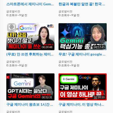
스마트폰에서 제미나이 Gemini 앱 AI 비서로 활용하는 꿀팁
한글과 복붙만 알면 끝! 한국 상위 1% 일잘러만 몰래 쓰는 세계 1위 구글 제미나이 200% 활용법
글로벌비전
글로벌비전
0 :조회수
·
9 달 전
0 :조회수
·
9 달 전
00:29:48
00:17:45
(무료) 안 쓰면 후회하는 제미나이 기능들 A~Z 총정리! (챗GPT는 안되는 Gemini기능들 총정리)
무료! 구글 제미나이 google Gemini 활용법 (유튜브 영상 요약, 이미지 생성, 문서 작성 등)
글로벌비전
글로벌비전
0 :조회수
·
9 달 전
0 :조회수
·
9 달 전
00:52:31
01:20:20
구글 제미나이 왕초보 1시간 강의(자청)
구글 제미나이, 이 영상 하나로 끝내세요 (구글 AI 활용법 총정리)
글로벌비전
글로벌비전