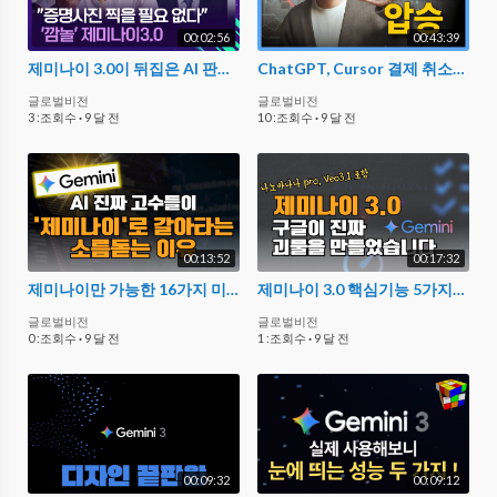
00:02:56
00:43:39
제미나이 3.0이 뒤집은 AI 판도…증시도 급변 [경제콘서트] / KBS 2025.11.25.
ChatGPT, Cursor 결제 취소했습니다. 구글 Gemini 3 + 무료 툴이 미쳤습니다.
글로벌비전
글로벌비전
3 :조회수
·
9 달 전
10 :조회수
·
9 달 전
00:13:52
00:17:32
제미나이만 가능한 16가지 미친 기능(당신이 AI를 써도 인생이 안 바뀌는 이유를 알려드립니다)
제미나이 3.0 핵심기능 5가지를 ‘모두’ 공개합니다｜한국 미출시 기능까지 전부 시연
글로벌비전
글로벌비전
0 :조회수
·
9 달 전
1 :조회수
·
9 달 전
00:09:32
00:09:12