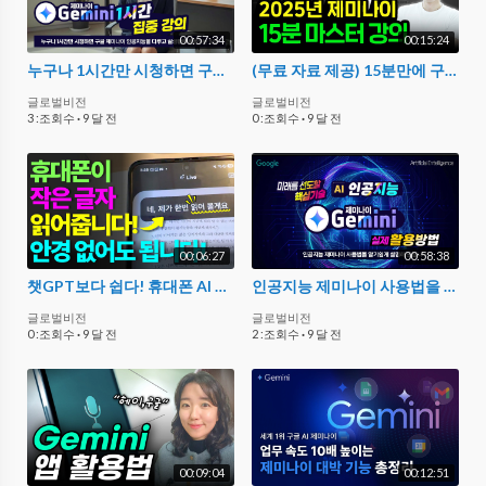
00:57:34
00:15:24
누구나 1시간만 시청하면 구글 제미나이 인공지능을 다루고 실생활에 활용하는 방법 _Master Google Gemini in 1 hour
(무료 자료 제공) 15분만에 구글 제미나이 마스터하기 (2025)
글로벌비전
글로벌비전
3 :조회수
·
9 달 전
0 :조회수
·
9 달 전
00:06:27
00:58:38
챗GPT보다 쉽다! 휴대폰 AI 사용법 | 구글 제미나이 사용법 (Gemini)
인공지능 제미나이 사용법을 알기쉽게 설명해 드립니다
글로벌비전
글로벌비전
0 :조회수
·
9 달 전
2 :조회수
·
9 달 전
00:09:04
00:12:51