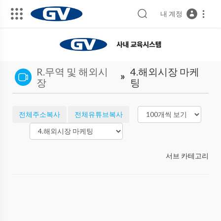
내 계정
R.무역 및 해외시
4.해외시장 마케
»
장
팅
전체주소복사
전체유튜브복사
서브 카테고리