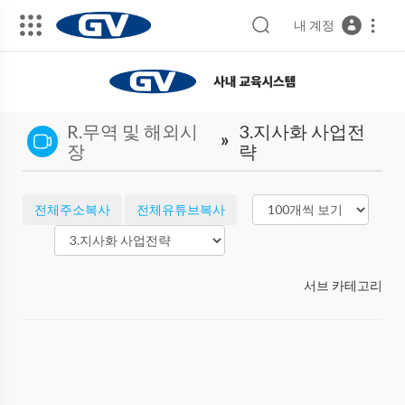
내 계정
R.무역 및 해외시
3.지사화 사업전
»
장
략
전체주소복사
전체유튜브복사
서브 카테고리