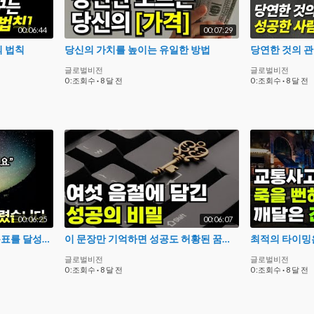
00:06:44
00:07:29
의 법칙
당신의 가치를 높이는 유일한 방법
글로벌비전
글로벌비전
0 :조회수
·
8 달 전
0 :조회수
·
8 달 전
00:06:25
00:06:07
끌어당김의 법칙만으로는 목표를 달성하지 못합니다. 무조건 이렇게 해야 합니다. #끌어당김의법칙 #자기계발 #성공
이 문장만 기억하면 성공도 허황된 꿈이 아닙니다 #성공 #성공문장
글로벌비전
글로벌비전
0 :조회수
·
8 달 전
0 :조회수
·
8 달 전