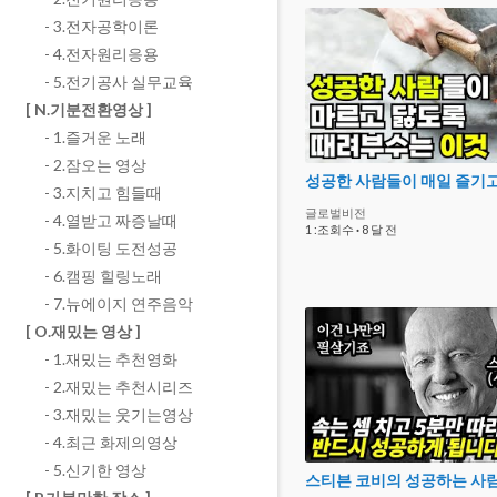
- 3.전자공학이론
- 4.전자원리응용
- 5.전기공사 실무교육
[ N.기분전환영상 ]
- 1.즐거운 노래
- 2.잠오는 영상
- 3.지치고 힘들때
글로벌비전
- 4.열받고 짜증날때
1 :조회수
·
8 달 전
- 5.화이팅 도전성공
- 6.캠핑 힐링노래
- 7.뉴에이지 연주음악
[ O.재밌는 영상 ]
- 1.재밌는 추천영화
- 2.재밌는 추천시리즈
- 3.재밌는 웃기는영상
- 4.최근 화제의영상
- 5.신기한 영상