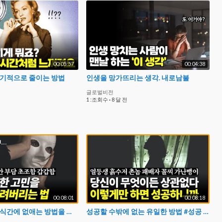
00:05:57
00:04:38
획기적으로 줄이는 방법
인생을 망가뜨리는 생각. 내로남불
글로벌비전
1 :조회수
·
8 달 전
00:08:01
00:08:18
걱정과 고민 순식간에 없애는 방법을 알려드립니다. #걱정 #고민 #암시
성공할 수밖에 없는 유일한 방법 #성공 #성공하는습관 #성공비결