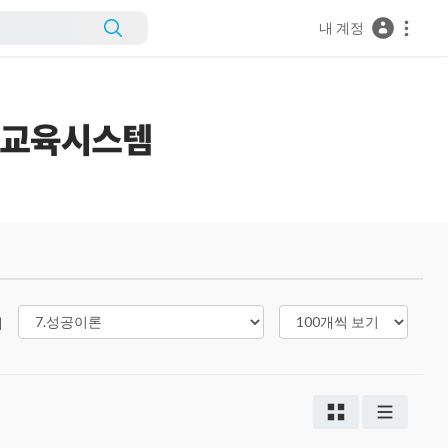
내 계정
리