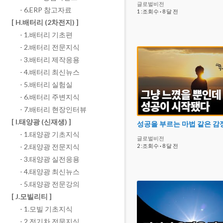
글로벌비전
- 6.ERP 참고자료
1 :조회수
·
8 달 전
[ H.배터리 (2차전지) ]
- 1.배터리 기초편
- 2.배터리 전문지식
- 3.배터리 제작응용
- 4.배터리 최신뉴스
- 5.배터리 실험실
- 6.배터리 주변지식
- 7.배터리 현장인터뷰
[ I.태양광 (신재생) ]
성공을 부르는 마법 같은 감
- 1.태양광 기초지식
글로벌비전
- 2.태양광 전문지식
2 :조회수
·
8 달 전
- 3.태양광 실전응용
- 4.태양광 최신뉴스
- 5.태양광 전문강의
[ J.모빌리티 ]
- 1.모빌 기초지식
- 2.전기차 전문지식