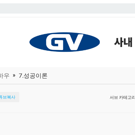
»
하우
7.성공이론
튜브복사
서브 카테고