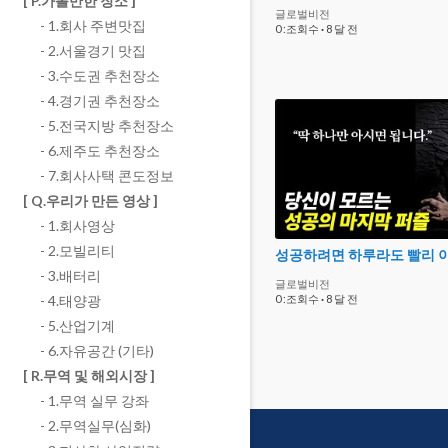
[ P.가볼만한 장소 ]
글로벌비전
- 1.회사 주변맛집
0 :조회수
·
8 달 전
- 2.서울경기 맛집
- 3.수도권 추천장소
- 4.경기권 추천장소
- 5.전국지방 추천장소
- 6.제주도 추천장소
- 7.회사사택 콘도정보
[ Q.우리가 만든 영상 ]
- 1.회사영상
- 2.모빌리티
- 3.배터리
글로벌비전
- 4.태양광
0 :조회수
·
8 달 전
- 5.산업기계
- 6.자유공간 (기타)
[ R.무역 및 해외시장 ]
- 1.무역 실무 강좌
- 2.무역실무(심화)