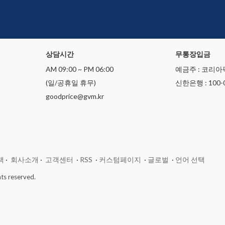
상담시간
무통장입금
AM 09:00 ~ PM 06:00
예금주 : 코리아
(일/공휴일 휴무)
신한은행 : 100-0
goodprice@gvm.kr
책
·
회사소개
·
고객센터
·
RSS
·
커스텀페이지
·
글로벌
·
언어 선택
ts reserved.