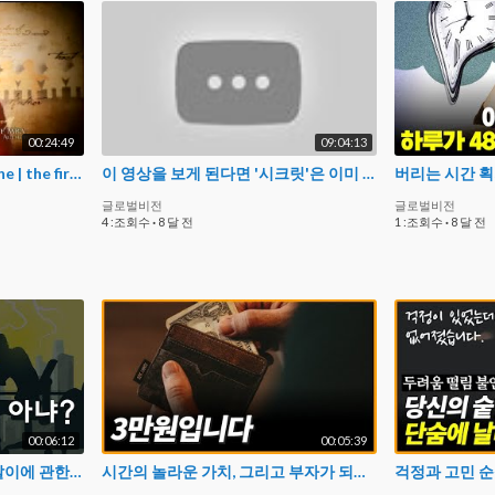
00:24:49
09:04:13
The Secret by Rhonda Byrne | the first 20 mins | from The Secret documentary movie
이 영상을 보게 된다면 '시크릿'은 이미 당신에게 강력하게 작동중입니다. 수면긍정확언 9시간. 광고없음
버리는 시간 
글로벌비전
글로벌비전
4 :조회수
·
8 달 전
1 :조회수
·
8 달 전
00:06:12
00:05:39
자기계발 유튜버가 본 성공팔이에 관한 생각 | 다시 한번 되돌아보는 성공의 진짜 의미
시간의 놀라운 가치, 그리고 부자가 되는 방법