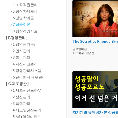
- 4.조직직원관리
- 5.팀장자세처세
- 6.경영학이론
- 7.성공이론
- 8.팀장경영자료
[ F.경영관리 ]
- 1.경영관리란?
글로벌비전
- 2.인사관리
1 :조회수
·
8 달 전
- 3.총무관리
- 4.자산재고관리
- 5.경영관리시스템
- 6.관리회계 재무관리
[ G.제조생산 ]
- 1.제조생산노하우
- 2.생산관리
- 3.품질관리
- 4.재고및전산관리
- 5.AS+영업마인드