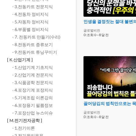
- 3.전동카트 전문지식
- 4.전동차 정비지식
인생을 결정짓는 절대 불변
- 5.자동차 정비지식
- 6.부품별 정비지식
글로벌비전
0 :조회수
·
8 달 전
- 7. 전동카트 만들기(수리)
- 8.전동카트 종류보기
- 9.전동카트 튜닝꾸미기
[ K.산업기계 ]
- 1.산업기계 기초지식
- 2.산업기계 전문지식
- 3.식품공학 전문지식
- 4.포장기계 포장지식
- 5.기계조립 이론강의
- 6.포장용기 필름정보
- 7.포장산업 뉴스이슈
글로벌비전
0 :조회수
·
8 달 전
[ M.전기전자공학 ]
- 1.전기이론
- 2.전기원리응용