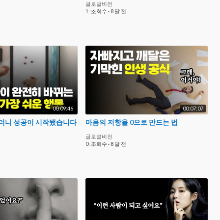
글로벌비전
1 :조회수
·
8 달 전
00:09:46
00:07:07
더니 성공이 시작됐습니다
마음의 저항을 0으로 만드는 법
글로벌비전
0 :조회수
·
8 달 전