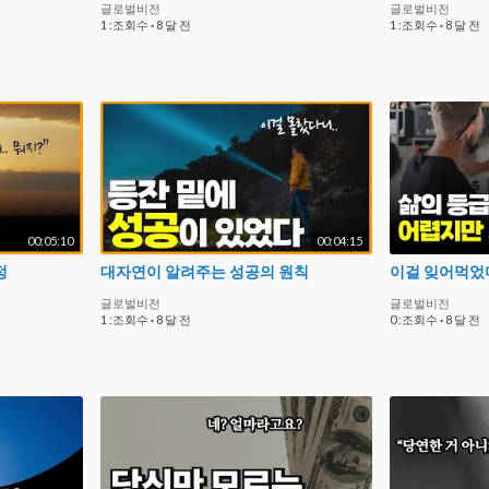
글로벌비전
글로벌비전
1 :조회수
·
8 달 전
1 :조회수
·
8 달 전
00:05:10
00:04:15
정
대자연이 알려주는 성공의 원칙
이걸 잊어먹었
글로벌비전
글로벌비전
1 :조회수
·
8 달 전
0 :조회수
·
8 달 전