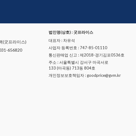
법인명(상호) : 굿프라이스
대표자 : 차유석
팩(굿프라이스)
사업자 등록번호 : 747-85-01110
31-656820
통신판매업 신고 : 제2018-경기김포0536호
주소 : 서울특별시 강서구 마곡서로
133 (마곡동) 713동 804호
개인정보보호책임자 : goodprice@gvm.kr