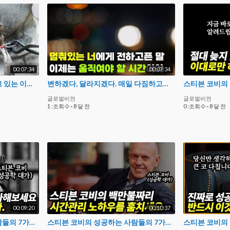
00:07:34
00:07:34
성공한 사람들이 매일 즐기고 있는 이것, 삶의 균형 깨기 #성공 #균형
변하겠다, 달라지겠다. 매일 다짐하고도 실패하는 이유와 해결책을 말씀드립니다. #변화 #실천
글로벌비전
글로벌비전
1 :조회수
·
8 달 전
0 :조회수
·
8 달 전
00:09:20
00:10:37
스티븐 코비의 성공하는 사람들의 7가지 습관 E02. 끝에서부터 시작하라
스티븐 코비의 성공하는 사람들의 7가지 습관 E03. 소중한 것을 먼저 하라 #시간관리