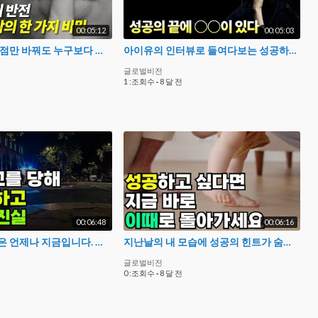
00:05:12
00:05:03
당연한 것의 관점만 바꿔도 누구보다 빨리 성공하게 됩니다
아이유의 인터뷰로 들여다보는 성공하는 사람의 마인드
글로벌비전
1 :조회수
·
8 달 전
00:06:48
00:06:16
최적의 타이밍은 언제나 지금입니다. 성공하기 위해 지금 움직이세요.
지난날의 내 모습에 성공의 힌트가 숨어있습니다
글로벌비전
0 :조회수
·
8 달 전